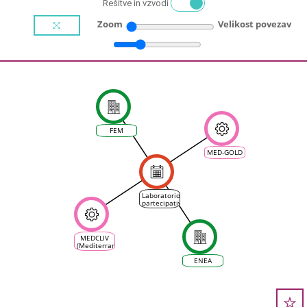
Rešitve in vzvodi
Zoom
Velikost povezav
FEM
MED-GOLD
Laboratorio
partecipativo
MED-GOLD
+ MEDCLIV
sui servizi
climatici
MEDCLIV
per il
(Mediterranean
settore
Climate
vinicolo
Vine &
ENEA
Wine
Ecosystem)