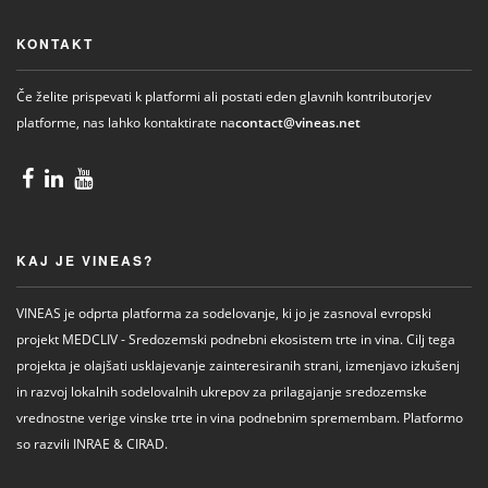
KONTAKT
Če želite prispevati k platformi ali postati eden glavnih kontributorjev
platforme, nas lahko kontaktirate na
contact@vineas.net
KAJ JE VINEAS?
VINEAS je odprta platforma za sodelovanje, ki jo je zasnoval evropski
projekt MEDCLIV - Sredozemski podnebni ekosistem trte in vina. Cilj tega
projekta je olajšati usklajevanje zainteresiranih strani, izmenjavo izkušenj
in razvoj lokalnih sodelovalnih ukrepov za prilagajanje sredozemske
vrednostne verige vinske trte in vina podnebnim spremembam. Platformo
so razvili INRAE ​​& CIRAD.