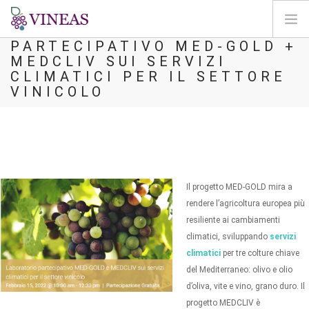
LABORATORIO
PARTECIPATIVO MED-GOLD +
MEDCLIV SUI SERVIZI
DOMOV
CLIMATICI PER IL SETTORE
O VINEAS
VINICOLO
VPLIVI PODNEBNIH SPREMEMB
REŠITVE IN VZVODI
AGORA
KARTIRANJE
Il progetto MED-GOLD mira a
REGISTRACIJA
rendere l’agricoltura europea più
resiliente ai cambiamenti
SI
climatici, sviluppando
servizi
climatici
per tre colture chiave
del Mediterraneo: olivo e olio
d’oliva, vite e vino, grano duro. Il
progetto MEDCLIV è