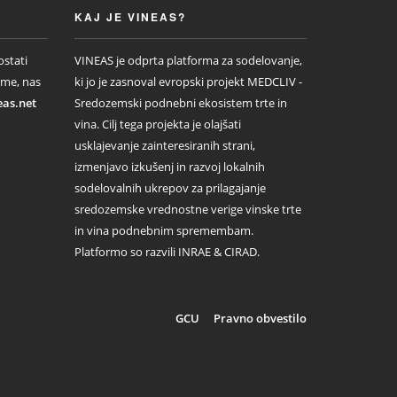
KAJ JE VINEAS?
ostati
VINEAS je odprta platforma za sodelovanje,
rme, nas
ki jo je zasnoval evropski projekt MEDCLIV -
eas.net
Sredozemski podnebni ekosistem trte in
vina. Cilj tega projekta je olajšati
usklajevanje zainteresiranih strani,
izmenjavo izkušenj in razvoj lokalnih
sodelovalnih ukrepov za prilagajanje
sredozemske vrednostne verige vinske trte
in vina podnebnim spremembam.
Platformo so razvili INRAE ​​& CIRAD.
GCU
Pravno obvestilo