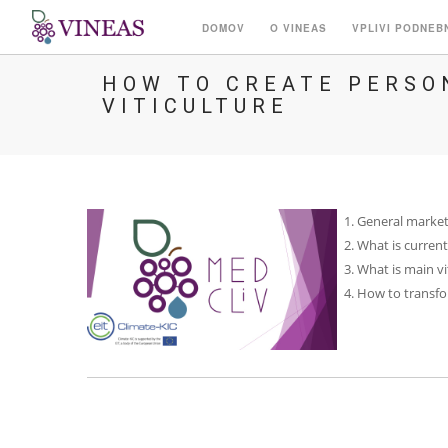
DOMOV
O VINEAS
VPLIVI PODNEB
HOW TO CREATE PERSON
VITICULTURE
General market
What is current
What is main vi
How to transfo