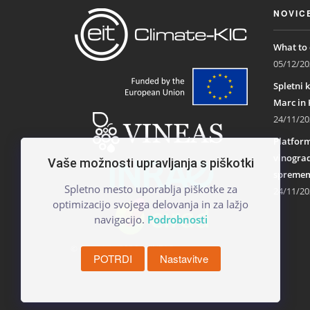
NOVIC
What to 
05/12/20
Spletni k
Marc in 
24/11/20
Platform
vinograd
Vaše možnosti upravljanja s piškotki
spremem
Spletno mesto uporablja piškotke za
24/11/20
optimizacijo svojega delovanja in za lažjo
navigacijo.
Podrobnosti
© Copyright 2026 - VINEAS
POTRDI
Nastavitve