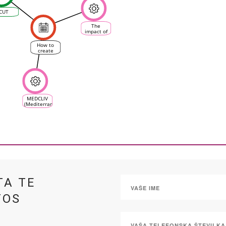
CUT
The
impact of
climate
change on
How to
the
create
Cypriot
personalized
vine and
user case
wine
in digital
industry
viticulture
MEDCLIV
(Mediterranean
Climate
Vine &
Wine
Ecosystem)
TA TE
TOS