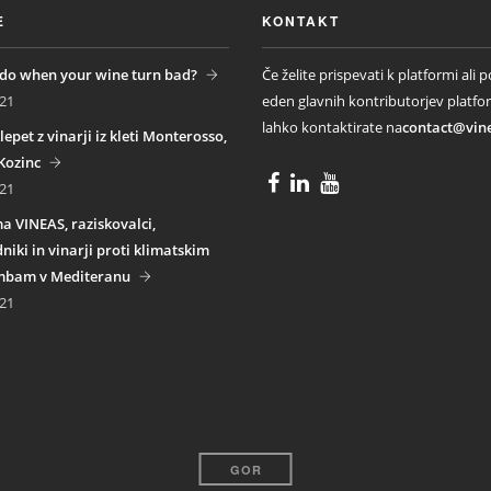
E
KONTAKT
do when your wine turn bad?
Če želite prispevati k platformi ali p
21
eden glavnih kontributorjev platfo
lahko kontaktirate na
contact@vin
lepet z vinarji iz kleti Monterosso,
Kozinc
21
a VINEAS, raziskovalci,
niki in vinarji proti klimatskim
bam v Mediteranu
21
GOR