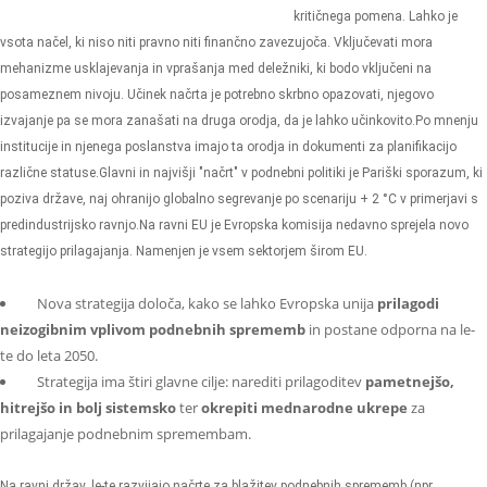
kritičnega pomena. Lahko je
vsota načel, ki niso niti pravno niti finančno zavezujoča. Vključevati mora
mehanizme usklajevanja in vprašanja med deležniki, ki bodo vključeni na
posameznem nivoju. Učinek načrta je potrebno skrbno opazovati, njegovo
izvajanje pa se mora zanašati na druga orodja, da je lahko učinkovito.
Po mnenju
institucije in njenega poslanstva imajo ta orodja in dokumenti za planifikacijo
različne statuse.
Glavni in najvišji "načrt" v podnebni politiki je Pariški sporazum, ki
poziva države, naj ohranijo globalno segrevanje po scenariju + 2 °C v primerjavi s
predindustrijsko ravnjo.
Na ravni EU je Evropska komisija nedavno sprejela novo
strategijo prilagajanja. Namenjen je vsem sektorjem širom EU.
Nova strategija določa, kako se lahko Evropska unija
prilagodi
neizogibnim vplivom podnebnih sprememb
in postane odporna na le-
te do leta 2050.
Strategija ima štiri glavne cilje: narediti prilagoditev
pametnejšo,
hitrejšo in bolj sistemsko
ter
okrepiti mednarodne ukrepe
za
prilagajanje podnebnim spremembam.
Na ravni držav, le-te razvijajo načrte za blažitev podnebnih sprememb (npr.