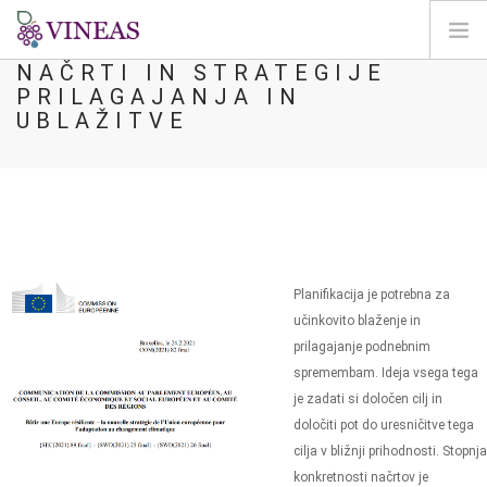
NAČRTI IN STRATEGIJE
PRILAGAJANJA IN
DOMOV
UBLAŽITVE
O VINEAS
VPLIVI PODNEBNIH SPREMEMB
REŠITVE IN VZVODI
AGORA
KARTIRANJE
Planifikacija je potrebna za
REGISTRACIJA
učinkovito blaženje in
prilagajanje podnebnim
SI
spremembam. Ideja vsega tega
je zadati si določen cilj in
določiti pot do uresničitve tega
cilja v bližnji prihodnosti. Stopnja
konkretnosti načrtov je