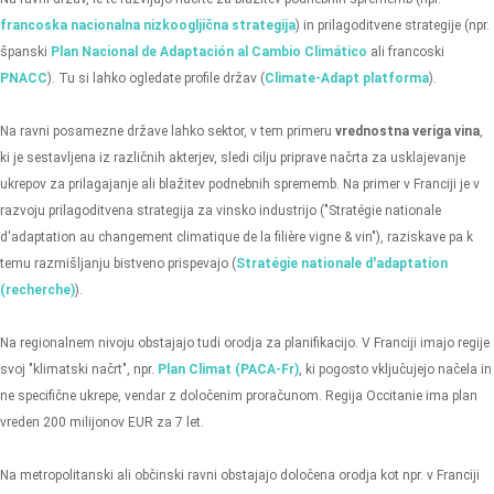
francoska nacionalna nizkoogljična strategija
) in prilagoditvene strategije (npr.
španski
Plan Nacional de Adaptación al Cambio Climático
ali francoski
PNACC
). Tu si lahko ogledate profile držav (
Climate-Adapt platforma
).
Na ravni posamezne države lahko sektor, v tem primeru
vrednostna veriga vina
,
ki je sestavljena iz različnih akterjev, sledi cilju priprave načrta za usklajevanje
ukrepov za prilagajanje ali blažitev podnebnih sprememb. Na primer v Franciji je v
razvoju prilagoditvena strategija za vinsko industrijo ("Stratégie nationale
d'adaptation au changement climatique de la filière vigne & vin"), raziskave pa k
temu razmišljanju bistveno prispevajo (
Stratégie nationale d'adaptation
(recherche)
).
Na regionalnem nivoju obstajajo tudi orodja za planifikacijo. V Franciji imajo regije
svoj "klimatski načrt", npr.
Plan Climat (PACA-Fr)
, ki pogosto vključujejo načela in
ne specifične ukrepe, vendar z določenim proračunom. Regija Occitanie ima plan
vreden 200 milijonov EUR za 7 let.
Na metropolitanski ali občinski ravni obstajajo določena orodja kot npr. v Franciji