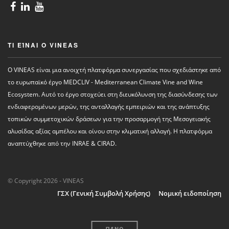
ΤΙ ΕΊΝΑΙ Ο VINEAS
Ο VINEAS είναι μια ανοιχτή πλατφόρμα συνεργασίας που σχεδιάστηκε από
το ευρωπαϊκό έργο MEDCLIV - Mediterranean Climate Vine and Wine
Ecosystem. Αυτό το έργο στοχεύει στη διευκόλυνση της διασύνδεσης των
ενδιαφερομένων μερών, της ανταλλαγής εμπειριών και της ανάπτυξης
τοπικών συμμετοχικών δράσεων για την προσαρμογή της Μεσογειακής
αλυσίδας αξίας αμπέλου και οίνου στην κλιματική αλλαγή. Η πλατφόρμα
αναπτύχθηκε από την INRAE ​​& CIRAD.
© Copyright 2026 - VINEAS
ΓΣΧ (Γενική Συμβολή Χρήσης)
Νομική ειδοποίηση
ΠΆΝΩ