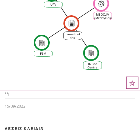
UPV
MEDCLIV
(Μεσογειακό
κλίμα
αμπέλου
και
οικοσυστήματος
Launch of
οίνου)
the
scientific
committee
of VINEAS !
FEM
INRAe
Centre
d'Occitanie
15/09/2022
ΛΈΞΕΙΣ ΚΛΕΙΔΙΆ