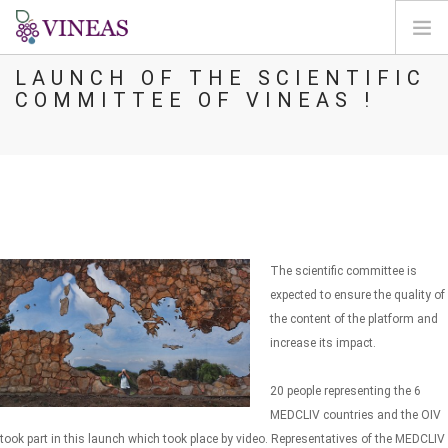
LAUNCH OF THE SCIENTIFIC
ΣΠΊΤΙ
COMMITTEE OF VINEAS !
ΓΙΑ ΤΗ VINEAS
ΕΠΙΠΤΏΣΕΙΣ ΤΗΣ CC
ΛΎΣΕΙΣ ΚΑΙ ΜΟΧΛΟΊ
AGORA
ΧΑΡΤΟΓΡΆΦΗΣΗ
The scientific committee is
ΣΎΝΔΕΣΗ
expected to ensure the quality of
the content of the platform and
EL
increase its impact.
20 people representing the 6
MEDCLIV countries and the OIV
took part in this launch which took place by video. Representatives of the MEDCLIV