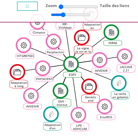
Zoom
Taille des liens
IRP-
Adaptation
VinAdapt
au
changement
Climator
climatique
en
agronomie
INRAE
viticole
La vigne,
le vin et le
Perpheclim
changement
VITGREFSEC
climatique
en France
LACCAVE
2.21
AVVENIR
EGFV
PHYSIOPATH
Adaptation
à long
terme au
changement
La taille
climatique
Genetic
en gobelet
en
and
comme
ISVV -
viticulture
Genomic
levier
Institut
et en
AVVENIR
Approaches
d'adaptation
des
oenologie
for
Sciences
Adaptation
de la
EnviROS
of
Vigne et
Grapevine
du Vin
to Climate
Adaptation
LIFE -
Change
d'un
ADVICLIM
cépage
grâce à la