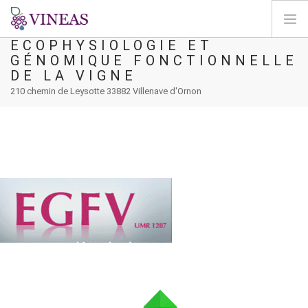
UMR EGFV -
ECOPHYSIOLOGIE ET
GÉNOMIQUE FONCTIONNELLE
ACCUEIL
DE LA VIGNE
A PROPOS DE VINEAS
210 chemin de Leysotte 33882 Villenave d'Ornon
IMPACT DU CLIMAT
SOLUTIONS ET LEVIERS
AGORA
CARTOGRAPHIE
CONNEXION
FR