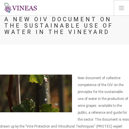
A NEW OIV DOCUMENT ON
THE SUSTAINABLE USE OF
DOMOV
WATER IN THE VINEYARD
O VINEAS
VPLIVI PODNEBNIH SPREMEMB
REŠITVE IN VZVODI
AGORA
KARTIRANJE
New document of collective
REGISTRACIJA
competence of the OIV on the
principles for the sustainable
SI
use of water in the production of
wine grapes: available to the
public, a reference and guide for
the sector. The document is was
drawn up by the "Vine Protection and Viticultural Techniques" (PROTEC) expert