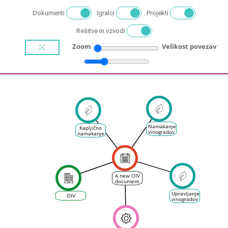
Dokumenti
Igralci
Projekti
Rešitve in vzvodi
Zoom
Velikost povezav
Namakanje
Kapljično
vinogradov
namakanje
v
vinogradu
A new OIV
document
on the
sustainable
Upravljanje
OIV
use of
vinogradov
water in
the
vineyard