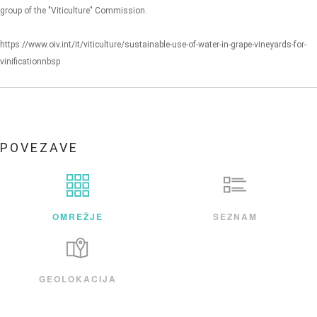
group of the "Viticulture" Commission.
https://www.oiv.int/it/viticulture/sustainable-use-of-water-in-grape-vineyards-for-
vinificationnbsp
POVEZAVE
OMREŽJE
SEZNAM
GEOLOKACIJA