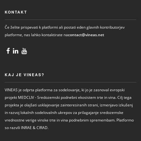
KONTAKT
Če želite prispevati k platformi ali postati eden glavnih kontributorjev
platforme, nas lahko kontaktirate na
contact@vineas.net
KAJ JE VINEAS?
VINEAS je odprta platforma za sodelovanje, ki jo je zasnoval evropski
projekt MEDCLIV - Sredozemski podnebni ekosistem trte in vina. Cilj tega
projekta je olajšati usklajevanje zainteresiranih strani, izmenjavo izkušenj
in razvoj lokalnih sodelovalnih ukrepov za prilagajanje sredozemske
vrednostne verige vinske trte in vina podnebnim spremembam. Platformo
so razvili INRAE ​​& CIRAD.