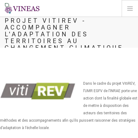
ACTION ADAPTATION
CHANGEMENT CLIMATIQUE
PROJET VITIREV -
ACCOMPAGNER
DOMOV
L'ADAPTATION DES
O VINEAS
TERRITOIRES AU
CHANGEMENT CLIMATIQUE
VPLIVI PODNEBNIH SPREMEMB
REŠITVE IN VZVODI
AGORA
KARTIRANJE
Dans le cadre du projet VitiREV,
REGISTRACIJA
l’UMR EGFV de l’INRAE porte une
action dont la finalité globale est
SI
de mettre à disposition des
acteurs des territoires des
méthodes et des accompagnements afin qu’ils puissent raisonner des stratégies
d’adaptation à l’échelle locale.