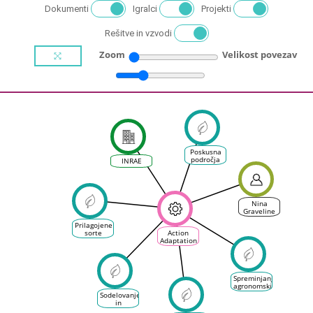
Dokumenti
Igralci
Projekti
Rešitve in vzvodi
Zoom
Velikost povezav
Poskusna
področja
INRAE
gospodarjenja
z vinsko
trto
Nina
Graveline
Prilagojene
sorte
Action
grozdja:
Adaptation
pozne,
Changement
tuje ali
climatique
stare
Projet
sorte
VitiREV -
Spreminjanje
grozdja
Accompagner
agronomskih
l'adaptation
praks v
des
Sodelovanje
vinogradništvu
territoires
in
au
participativni